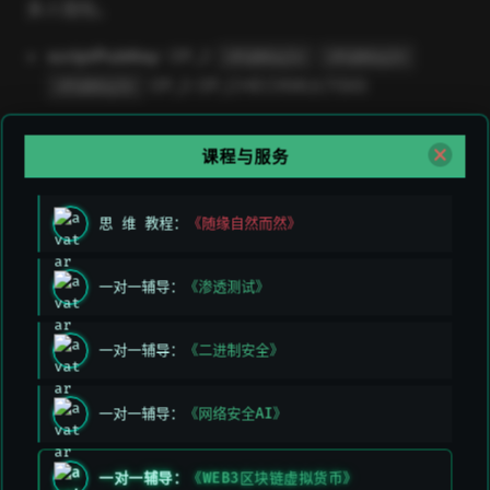
多人钱包。
scriptPubKey
: OP_2
<PubKey1>
<PubKey2>
OP_3 OP_CHECKMULTISIG
<PubKey3>
2. 比特币脚本的特点
课程与服务
基于栈的语言
：所有操作基于栈的“推入”和“弹出”。
思 维 教程：
《随缘自然而然》
非图灵完备
：比特币脚本不支持循环和递归，避免了
复杂的计算和潜在的 DoS 攻击。
一对一辅导：
《渗透测试》
不可篡改
：一旦脚本部署，交易验证规则不可更改。
时间锁支持
：通过
等操作
OP_CHECKLOCKTIMEVERIFY
一对一辅导：
《二进制安全》
符，可以实现基于时间的支付条件。
一对一辅导：
《网络安全AI》
3. BTC Script 与 ETH 智能合约的
区别
一对一辅导：
《WEB3区块链虚拟货币》