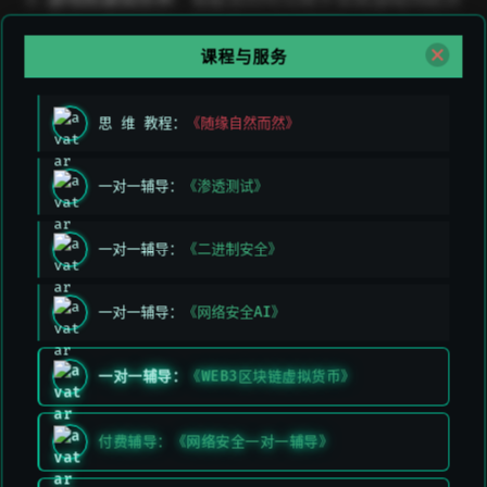
系统、虚拟资产交易和虚拟世界的管理。
课程与服务
智能物联网
：智能合约可以与物联网设备集成，实现
设备之间的自动化交互和管理。
思 维 教程：
《随缘自然而然》
医疗保健
：智能合约可以用于管理和共享医疗数据，
确保患者隐私和医疗信息的安全。
一对一辅导：
《渗透测试》
什么是 Smart Contract 本质
一对一辅导：
《二进制安全》
Smart Contract，智能合约，WEB3.0 后端服务。类比
一对一辅导：
《网络安全AI》
WEB2 后端代码。
一对一辅导：
《WEB3区块链虚拟货币》
什么是 DeFi
付费辅导：《网络安全一对一辅导》
Decentralized finance (DeFi) ，去中心化的金融。