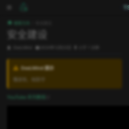
跳至主要內容
T
極客方舟
安全建设
安全建设
DeeLMind
2024年12月23日
小于 1 分钟
DeeLMind 提示
懂进攻，知防守
open in new window
YouTube 系列教程