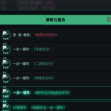
    block_height
:
u64
,
    block_hash
:
String
,
    block_time
:
u64
,
}
课程与服务
// 定义 `Transaction` 结构
思 维 教程：
《随缘自然而然》
#[derive(Deserialize, Debug)]
struct
Transaction
{
    txid
:
String
,
一对一辅导：
《渗透测试》
    version
:
u64
,
    locktime
:
u64
,
    vin
:
Vec
<
Vin
>
,
一对一辅导：
《二进制安全》
    vout
:
Vec
<
Vout
>
,
    size
:
u64
,
一对一辅导：
《网络安全AI》
    weight
:
u64
,
    fee
:
u64
,
    status
:
Status
,
一对一辅导：
《WEB3区块链虚拟货币》
}
// 定义 `ApiResponse` 结构来接收 API 响应
付费辅导：《网络安全一对一辅导》