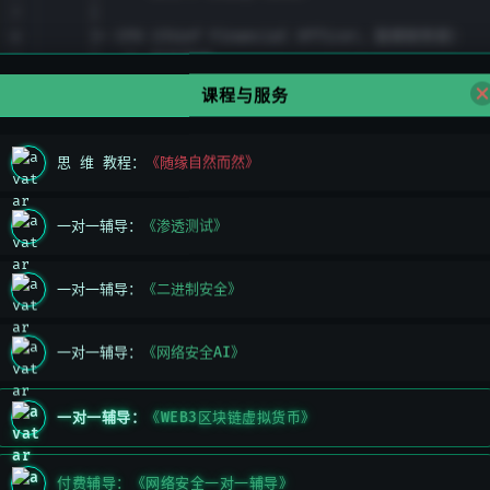
     │

     ├─ CFO（Chief Financial Officer，首席财务官）

     │   ├─ 财务管理

     │   ├─ 预算与成本控制

课程与服务
     │   ├─ 融资 / 投资者关系

     │   └─ 审计 / 税务

     │

思 维 教程：
《随缘自然而然》
     ├─ CTO（Chief Technology Officer，首席技术官）

     │   ├─ 技术架构与研发方向

一对一辅导：
《渗透测试》
     │   ├─ 研发团队（后端 / 前端 / 客户端）

     │   ├─ 基础设施 / 平台工程

     │   └─ CISO（Chief Information Security O
一对一辅导：
《二进制安全》
     │       ├─ 应用安全 / 云安全

     │       ├─ SOC / 安全运营

     │       ├─ 漏洞管理 / 攻防

一对一辅导：
《网络安全AI》
     │       └─ 数据与隐私保护

     │

一对一辅导：
《WEB3区块链虚拟货币》
     ├─ CSO（Chief Security Officer，首席安全官）

     │   ├─ 企业级安全战略

     │   ├─ 风险管理（Risk / GRC）

付费辅导：《网络安全一对一辅导》