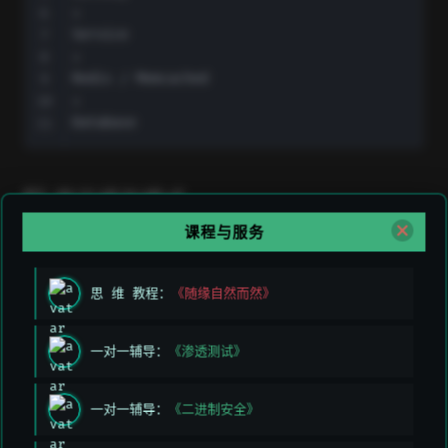
↓

Service

↓

Redis / Memcached

↓

2️⃣ 常见缓存模式
课程与服务
Cache Aside（最常见）
Read Through
思 维 教程：
《随缘自然而然》
Write Through
Write Back
一对一辅导：
《渗透测试》
3️⃣ CTO 必须解决的问题
一对一辅导：
《二进制安全》
缓存击穿