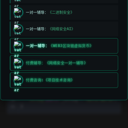
open 
WRTF.academy：
https://www.wtf.academy
一对一辅导：
《二进制安全》
Hello World
一对一辅导：
《网络安全AI》
// SPDX-License-Identifier: MIT
一对一辅导：
《WEB3区块链虚拟货币》
/*

    comment

付费辅导：《网络安全一对一辅导》
*/
付费咨询:《项目技术咨询》
pragma
solidity
^
0.8.0
;
contract
HelloWorld
{
string
public
 _string 
=
"Hello World"
;
}