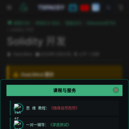
跳至主要內容
TSPACEY
極客方舟
WEB3.0 安全
智能合约
Ethereum(ETH)
Solidity 开发
Solidity 开发
DeeLMind
2024年12月23日
小于 1 分钟
DeeLMind 提示
Solidity 开发以太坊编程语言
课程与服务
思 维 教程：
《随缘自然而然》
编程文档
一对一辅导：
《渗透测试》
open i
Solidity 文档：
https://docs.soliditylang.org