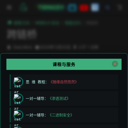
跳至主要內容
TSPACEY
極客方舟
WEB3.0 安全
智能合约
跨链桥
跨链桥
DeeLMind
2024年12月23日
小于 1 分钟
课程与服务
什么是跨链桥
跨链桥（Cross-Chain Bridge）是实现不同区块链之间
思 维 教程：
《随缘自然而然》
资产和数据互操作。
一对一辅导：
《渗透测试》
open in new window
Polkadot
open in new window
Cosmos
一对一辅导：
《二进制安全》