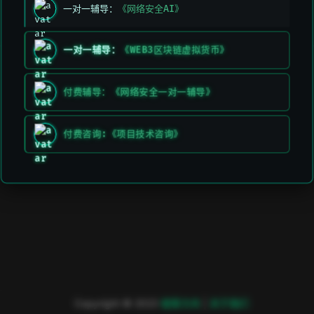
一对一辅导：
《网络安全AI》
上次编辑于:
2026/3/11 上午5:49:26
贡献者:
DeeLMind
,
DeeLMind
一对一辅导：
《WEB3区块链虚拟货币》
上一页
下一页
Layer3
Faucet Token
付费辅导：《网络安全一对一辅导》
付费咨询:《项目技术咨询》
Copyright © 2023
極客方舟
|
关于我们