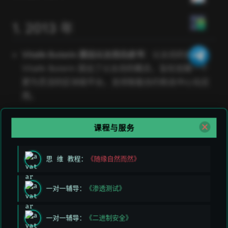
1. 2013 年
Vitalik Buterin 提出以太坊白皮书
：以太坊的创始人
Vitalik Buterin 提出了以太坊的概念，旨在创建一个
更为灵活的区块链平台，支持智能合约和去中心化应
用。
2. 2014 年
课程与服务
以太坊通过众筹筹集资金
：以太坊进行了众筹，成功
思 维 教程：
《随缘自然而然》
筹集了超过 1800 万美元，为项目的开发和启动提供
了资金支持。
一对一辅导：
《渗透测试》
3. 2015 年
一对一辅导：
《二进制安全》