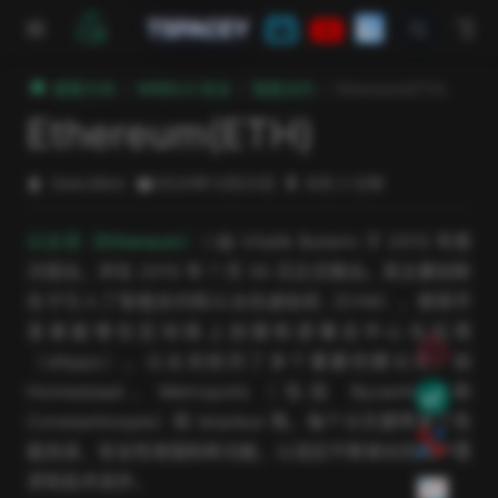
跳至主要內容
TSPACEY
極客方舟
WEB3.0 安全
智能合约
Ethereum(ETH)
Ethereum(ETH)
DeeLMind
2024年12月23日
大约 2 分钟
open in new window
以太坊（Ethereum）
由 Vitalik Buterin 于 2013 年首
次提出，并在 2015 年 7 月 30 日正式推出。其主要创新
在于引入了智能合约和以太坊虚拟机（EVM），使得开
发者能够在区块链上创建和部署去中心化应用
（dApps）。以太坊经历了多个重要的硬分叉，如
Homestead、Metropolis（包括 Byzantium 和
Constantinople）和 Istanbul 等。每个分叉都带来了性
能改进、安全性增强和新功能，以适应不断增长的用户需
求和技术进步。