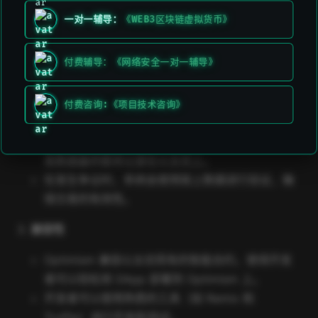
Optimism 采用 Optimistic Rollups 技术，将多个
一对一辅导：
《WEB3区块链虚拟货币》
交易打包并在 Layer 2 上执行，降低交易费用并提
高速度。
在 Optimistic Rollups 中，所有交易默认被视为有
付费辅导：《网络安全一对一辅导》
效，只有在出现争议时才需要进行验证。
付费咨询:《项目技术咨询》
安全性
Optimism 的安全性依赖于以太坊主链，所有的交
易数据最终都将记录在以太坊上。
在发生争议时，系统会使用链上数据进行验证，确
保交易的有效性。
兼容性
Optimism 兼容以太坊现有的智能合约，使得开发
者可以轻松将 DApp 部署到 Optimism 上。
开发者可以使用熟悉的工具（如 Remix 和
Truffle）进行开发和测试。