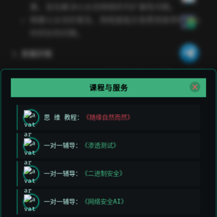
案，旨在解决以太坊网络的可扩展性问题。
随着以太坊的普及，网络面临交易费用高昂和确认
时间长的问题。
发展历程
2019 年，Optimism 团队开始研发该项目，旨在提
供更高效的交易处理方案。
课程与服务
2020 年，Optimism 首次公开其技术，吸引了开
发者的关注。
思 维 教程：
《随缘自然而然》
2021 年，Optimism 进行了一次成功的主网测试，
标志着其正式投入使用。
一对一辅导：
《渗透测试》
二、原理
一对一辅导：
《二进制安全》
Optimistic Rollups
一对一辅导：
《网络安全AI》