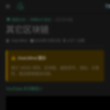
跳至主要內容
T
極客方舟
WEB3.0 安全
其它区块链
其它区块链
DeeLMind
2024年12月23日
小于 1 分钟
DeeLMind 提示
其它 WEB3 项目，区块链，虚拟货币，钱包，交易
所，周边等等相关内容。
open in new window
YouTube 系列教程