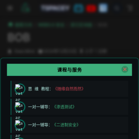
跳至主要內容
TSPACEY
極客方舟
WEB3.0 安全
其它区块链
BOB
BOB
DeeLMind
2024年12月23日
小于 1 分钟
open in new window
BOB
是一种新型的比特币安全区块链：混合 L2。混合
课程与服务
L2 继承了比特币的安全性，是最安全和去中心化的网
络。
思 维 教程：
《随缘自然而然》
通过 BOB 的混合 L2 设计，我们致力于彻底改变 BTC
在金融领域的使用方式。
一对一辅导：
《渗透测试》
一对一辅导：
《二进制安全》
上次编辑于:
2026/3/11 上午5:49:26
贡献者:
DeeLMind
,
DeeLMind