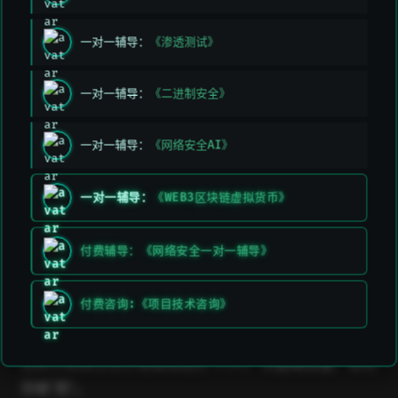
💧 流动性不
AMM 中 Token 数量少，交换影响
足
价格曲线
一对一辅导：
《渗透测试》
🐋 大额交易
自己的大交易推动了价格曲线
一对一辅导：
《二进制安全》
交易打包时间延迟，导致执行时价
🕐 区块延迟
格已变
一对一辅导：
《网络安全AI》
一对一辅导：
《WEB3区块链虚拟货币》
🛡️ 滑点容忍度（Slippage
Tolerance）
付费辅导：《网络安全一对一辅导》
Uniswap 允许你设置一个“滑点容忍度”，比如：
付费咨询:《项目技术咨询》
⚙️ 0.5%（默认）
这表示如果实际价格偏差超过 0.5%，就
拒绝交易
，避免
你被“割”。