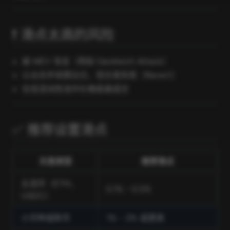
❗ 滑点太高的风险
被 MEV 攻击（例如 Sandwich Attack）
以太坊手续费白交，但交易失败（Revert）
在低流动性池中价格极差成交
✅ 推荐设置滑点
交易类型
推荐滑点
主流币（ETH、
0.1% - 0.5%
USDC）
小币种或新币
1% - 3% 或更高