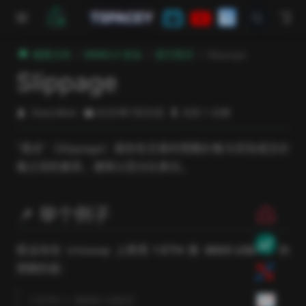
跳至主要內容
TSPACEY
極客方舟
WEB3.0 安全
其它知识
Slippage
Slippage
DeeLMind
2025年7月20日
大约 1 分钟
“滑点”（Slippage）是你在交易时预期价格与实际成交价
格之间的差异，通常以百分比表示。
📌 举个例子
假设你在 Uniswap 上想用
1 ETH
换
3600 USDC
，你
预期的是：
1 ETH = 3600 USDC