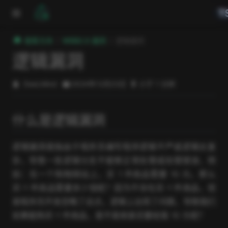
跳至主要內容
T
極客方舟
WEB2.0 漏洞
逻辑漏洞
逻辑漏洞
DeeLMind
2024年12月23日
小于 1 分钟
什么是逻辑漏洞
逻辑漏洞是指由于程序员编写程序逻辑不严或逻辑太复
杂，导致一些逻辑分支不能够正常处理或处理错误，例
如：在一个购物网站上，买 1 件商品需要 10 元，那么
买-1 件商品需要多少钱呢？因为不存在买-1 件商品，但
是程序员开发忽略了这点，逻辑上出现了问题，导致我们
如果能购买-1 件商品，是不是商家还要给我 10 元呢？