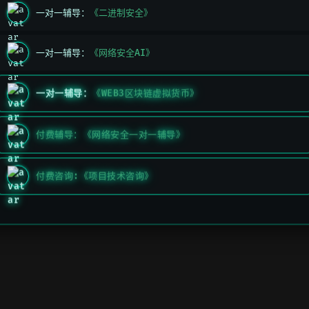
一对一辅导：
《二进制安全》
一对一辅导：
《网络安全AI》
一对一辅导：
《WEB3区块链虚拟货币》
付费辅导：《网络安全一对一辅导》
付费咨询:《项目技术咨询》