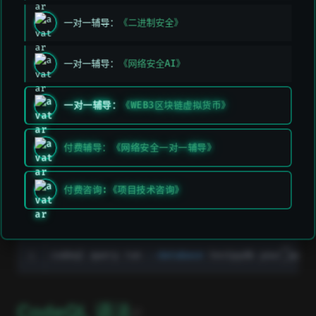
一对一辅导：
《二进制安全》
open in new window
下载二进制
VSCODE 安装 CodeQL 插件
一对一辅导：
《网络安全AI》
CodeQL 使用
一对一辅导：
《WEB3区块链虚拟货币》
创建数据库
付费辅导：《网络安全一对一辅导》
codeql.exe database create testpydb --source-ro
付费咨询:《项目技术咨询》
查询数据库
codeql query run 
--database
open in new windo
CodeQL 语法