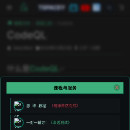
跳至主要內容
TSPACEY
極客方舟
渗透工具
CodeQL
CodeQL
DeeLMind
2024年12月23日
小于 1 分钟
open in new win
什么是
CodeQL
CodeQL 是一种用于代码分析和漏洞检测的查询语言，
课程与服务
主要用于查找软件中的安全漏洞、代码质量问题和性能问
题。它最初由 GitHub 开发并开源，成为 GitHub
思 维 教程：
《随缘自然而然》
Advanced Security 的一部分。
一对一辅导：
《渗透测试》
CodeQL 安装