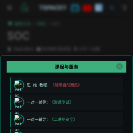
跳至主要內容
TSPACEY
極客方舟
ORG
SOC
SOC
DeeLMind
2026年1月26日
小于 1 分钟
课程与服务
上次编辑于:
2026/3/11 上午5:49:26
贡献者:
DeeLMind
,
DeeLMind
思 维 教程：
《随缘自然而然》
上一页
下一页
一对一辅导：
《渗透测试》
NIST
等保
一对一辅导：
《二进制安全》