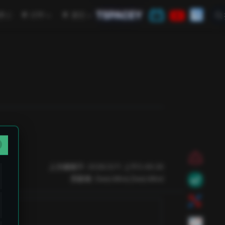
TSPACEY
open in new window
学
CTF
其它
上次编辑于:
2026/3/11 上午5:49:26
贡献者:
DeeLMind
,
DeeLMind