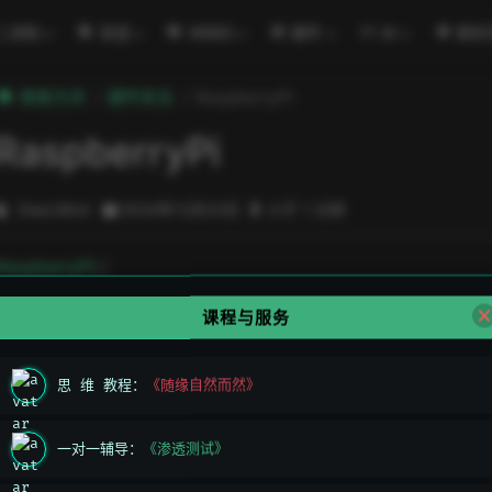
二进制
渗透
WEB3
硬件
AI
密码
極客方舟
硬件安全
RaspberryPi
RaspberryPi
DeeLMind
2024年12月23日
小于 1 分钟
open in new window
RaspberryPi
课程与服务
思 维 教程：
《随缘自然而然》
一对一辅导：
《渗透测试》
上一页
ARDUINO