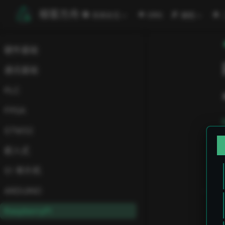
跳至主要內容
極客方舟
安闻全见
ORG
编程
硬件基础
通讯基础
PLC
FPGA
STM32
嵌入式
51 单片机
ARDUINO
RaspberryPi