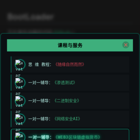
BootLoader
open in new window
芯片首先加载的代码,
Github
课程与服务
RAM
思 维 教程：
《随缘自然而然》
RAM（随机存取存储器）用于临时存储程序和其他信
息。当设备断电时，所有存储的数据都会消失。操作系统
一对一辅导：
《渗透测试》
和当前正在运行的程序利用这种类型的存储，使这种极快
且相对每千字节较贵的介质加速您的计算机使用。
一对一辅导：
《二进制安全》
ROM
一对一辅导：
《网络安全AI》
ROM（只读存储器）是一种非易失性存储器，可以永久
一对一辅导：
《WEB3区块链虚拟货币》