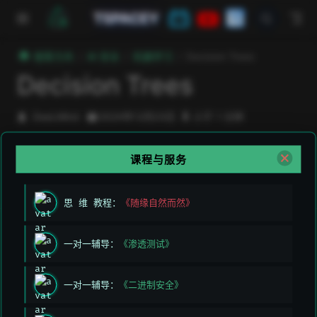
跳至主要內容
TSPACEY
極客方舟
AI 安全
机器学习
Decision Trees
Decision Trees
DeeLMind
2024年12月23日
小于 1 分钟
课程与服务
上次编辑于:
2026/3/11 上午5:49:26
贡献者:
DeeLMind
,
DeeLMind
思 维 教程：
《随缘自然而然》
上一页
下一页
一对一辅导：
《渗透测试》
Naive Bayes
Nearest Neighbors
一对一辅导：
《二进制安全》