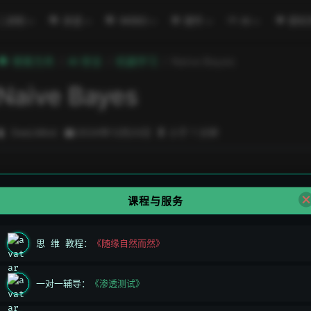
二进制
渗透
WEB3
硬件
AI
密码
極客方舟
AI 安全
机器学习
Naive Bayes
Naive Bayes
DeeLMind
2024年12月23日
小于 1 分钟
课程与服务
思 维 教程：
《随缘自然而然》
上一页
Regression
一对一辅导：
《渗透测试》