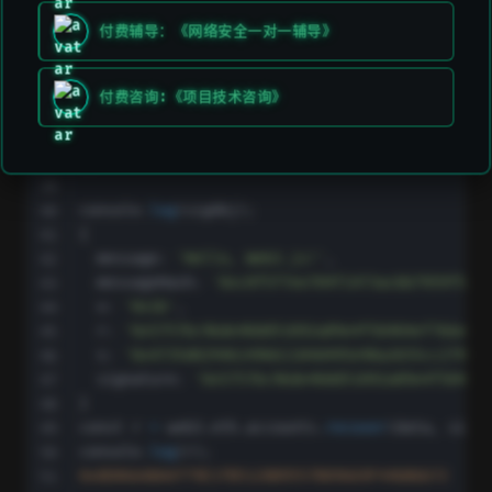
付费辅导：《网络安全一对一辅导》
// 从签名中恢复签名者的地址
const data 
=
'Hello, Web3.js!'
;
const sigObj 
=
 web3
.
eth
.
accounts
.
sign
(
付费咨询:《项目技术咨询》
  data
,
'0x419a74f16c55f07a42d7fc9f4b3c1bb47dd89f010e
)
;
console
.
log
(
sigObj
)
;
{
  message
:
'Hello, Web3.js!'
,
  messageHash
:
'0xc0f5f7ee704f1473acbb7959f5f92
  v
:
'0x1b'
,
  r
:
'0x5757bc96de40dd51092a89e4f50404ef766effb
  s
:
'0x4735d02946149661104d495e98a2655cc279139
  signature
:
'0x5757bc96de40dd51092a89e4f50404e
}
const r 
=
 web3
.
eth
.
accounts
.
recover
(
data
,
 sigOb
console
.
log
(
r
)
;
0x8D866ABAAf79E1fB5128B9557B09669F44bB6b72