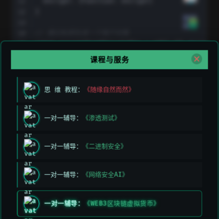
  encrypt
:
[
Function
:
 encrypt
]
}
// 通过私钥生成一个账户对象
const accountFromPrivateKey 
=
 web3
.
eth
.
accounts
  account
.
课程与服务
)
;
console
.
log
(
'Address from Private Key:'
,
 accoun
思 维 教程：
《随缘自然而然》
Address 
from
 Private Key
:
0x97a417677a82b4e080F
一对一辅导：
《渗透测试》
// 给消息签名
const signature 
=
 account
.
sign
(
"Hello, Web3.js!
{
一对一辅导：
《二进制安全》
  message
:
'Hello, Web3.js!'
,
  messageHash
:
'0xc0f5f7ee704f1473acbb7959f5f92
  v
:
'0x1b'
,
一对一辅导：
《网络安全AI》
  r
:
'0xf12dbab70fd440273e112a8c45f7b293b09c271
  s
:
'0x5d15632cba8afc573aeda264a16168a894ac368
一对一辅导：
《WEB3区块链虚拟货币》
  signature
:
'0xf12dbab70fd440273e112a8c45f7b29
}