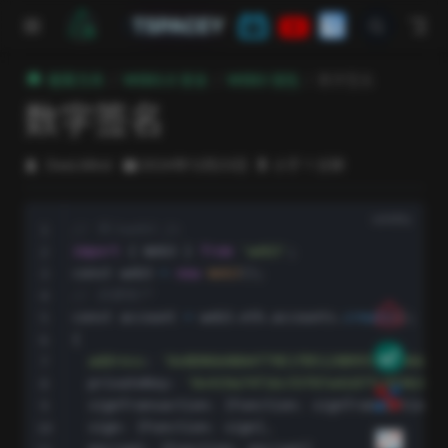
跳至主要內容
TSPACEY
極客方舟
WEB3.0 安全
WEB3 钱包
数字签名
数字签名
DeeLMind
2024年12月23日
小于 1 分钟
// 导入web3.js
import
{
 Web3 
}
from
'web3'
;
const web3 
=
new
Web3
(
)
;
// 创建账户
const account 
=
 web3
.
eth
.
accounts
.
create
(
)
;
{
address
:
'0x8D866ABAAf79E1fB5128B9557B09669F4
  privateKey
:
'0x419a74f16c55f07a42d7fc9f4b3c1b
  signTransaction
:
[
Function
:
 signTransaction
]
,
  sign
:
[
Function
:
 sign
]
,