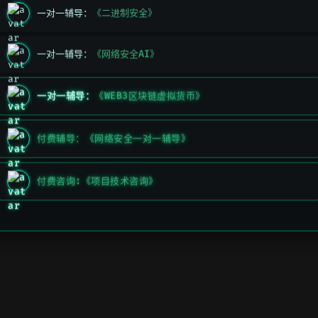
去中心化
一对一辅导：
《二进制安全》
一对一辅导：
《网络安全AI》
一对一辅导：
《WEB3区块链虚拟货币》
付费辅导：《网络安全一对一辅导》
付费咨询:《项目技术咨询》