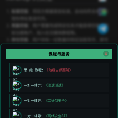
标准空投
：项目方根据某些标准，自动向符合条件的
钱包地址发送代币。
奖励空投
：用户需要完成特定任务才能获得空投，例
如注册账户、加入社交媒体群组等。
持仓空投
：用户持有一定数量的特定加密货币，即可
根据其持仓比例获得新代币。
活动空投
：在特定活动期间发放代币，例如项目上线
课程与服务
周年纪念、社区活动等。
思 维 教程：
《随缘自然而然》
Airdrop 的工作原理
一对一辅导：
《渗透测试》
选择目标用户
：项目团队选择符合条件的用户，例如
持有一定数量代币的用户。
一对一辅导：
《二进制安全》
确定分发条件
：设定用户必须满足的条件，如完成任
务或持有特定加密货币。
一对一辅导：
《网络安全AI》