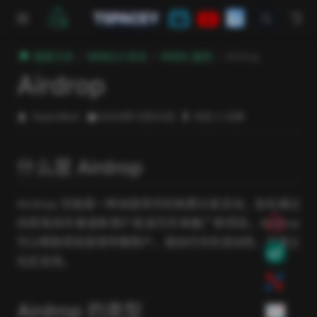
跳至主要內容
TSPACEY
極客方舟
WEB3.0 安全
WEB3 漏洞
Airdrop
Airdrop
DeeLMind
2024年12月23日
大约 2 分钟
什么是 Airdrop
Airdrop 空投是一种加密货币的免费分发活动，旨在通过
向现有持币者或新用户发送代币来推广新项目。Airdrop
可以帮助项目获得早期用户，增加代币的流动性，并建立
社区支持。
Airdrop 的类型