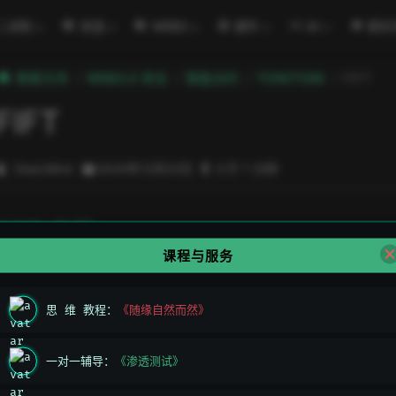
二进制
渗透
WEB3
硬件
AI
密码
極客方舟
WEB3.0 安全
智能合约
TON(TON)
FIFT
FIFT
DeeLMind
2024年12月23日
小于 1 分钟
open in new window
FIFT 文档
课程与服务
思 维 教程：
《随缘自然而然》
一对一辅导：
《渗透测试》
上一页