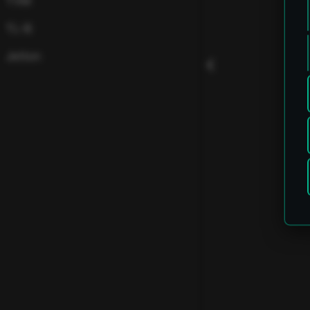
TVM
TL-B
Jetton