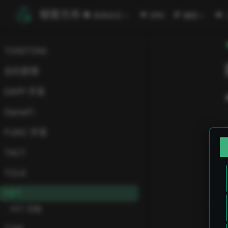
跳至主要內容
極客方舟
安闻全见
ORG
编程
TON(TON)
合约原理
DAPP 开发
GameFi
FUNC 开发
TACT
TOLK
FIFT
FIFT 文档