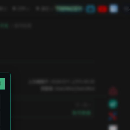
TSPACEY
open in new window
学
CTF
其它
 开发
账号检查
上次编辑于:
2026/3/11 上午5:49:26
贡献者:
DeeLMind
,
DeeLMind
下一页
账号数据