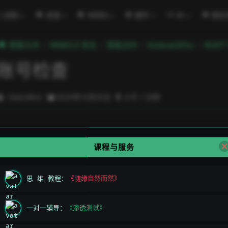
二进制
渗透
WEB3
硬件
AI
密码
極客方舟
WEB3.0 安全
智能合约
Solana(SOL)
RUST
账号检查
DeeLMind
2024年12月25日
小于 1 分钟
课程与服务
思 维 教程：
《随缘自然而然》
上一页
关闭账户
一对一辅导：
《渗透测试》