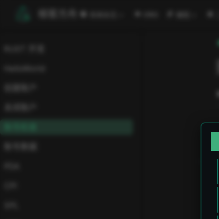
跳至主要內容
極客方舟
安闻全见
ORG
编程
RUST 开发
HelloWorld
创建账户
关闭账户
账号检查
账号数据
PDA
CPI
SPL