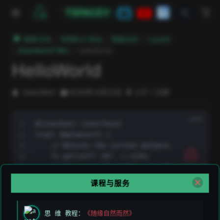
跳至主要內容
TSPACEY
極客方舟
WEB3.0 安全
智能合约
Layer2
StarkNet(STRK)
HelloWorld
HelloWorld
DeeLMind
2024年12月23日
小于 1 分钟
#[starknet::interface]

trait IBalance<T> {

    // Returns the current balance.

    fn get(self: @T) -> u128;

    // Increases the balance by the given amoun
    fn increase(ref self: T, a: u128);

课程与服务
}

#[starknet::contract]

思 维 教程：
《随缘自然而然》