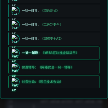
mod Balance {

    use traits::Into;

一对一辅导：
《渗透测试》
    #[storage]

    struct Storage {

一对一辅导：
《二进制安全》
        value: u128,

    }

一对一辅导：
《网络安全AI》
    #[constructor]

    fn constructor(ref self: ContractState, val
一对一辅导：
《WEB3区块链虚拟货币》
        self.value.write(value_);

    }

付费辅导：《网络安全一对一辅导》
    #[abi(embed_v0)]

    impl Balance of super::IBalance<ContractSta
        fn get(self: @ContractState) -> u128 {

付费咨询:《项目技术咨询》
            self.value.read()

        }

        fn increase(ref self: ContractState, a:
            self.value.write( self.value.read()
        }
