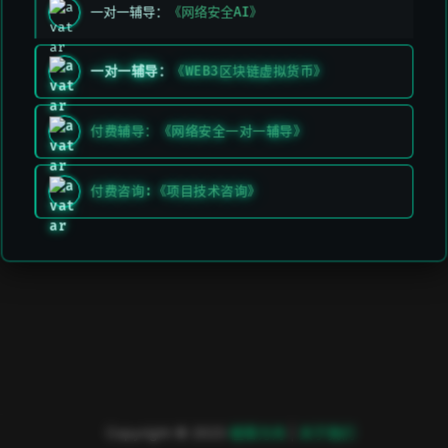
一对一辅导：
《网络安全AI》
上一页
下一页
事件
元数据
一对一辅导：
《WEB3区块链虚拟货币》
付费辅导：《网络安全一对一辅导》
付费咨询:《项目技术咨询》
Copyright © 2023
極客方舟
|
关于我们