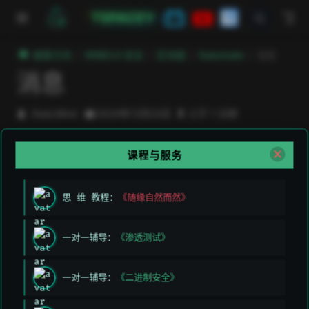
跳至主要內容
TSPACEY
極客方舟
WEB3.0 安全
区块链
Substrate
消息
消息
DeeLMind
2024年12月23日
小于 1 分钟
课程与服务
上次编辑于:
2026/3/11 上午5:49:26
贡献者:
DeeLMind
,
DeeLMind
思 维 教程：
《随缘自然而然》
上一页
下一页
一对一辅导：
《渗透测试》
RPC
费用
一对一辅导：
《二进制安全》