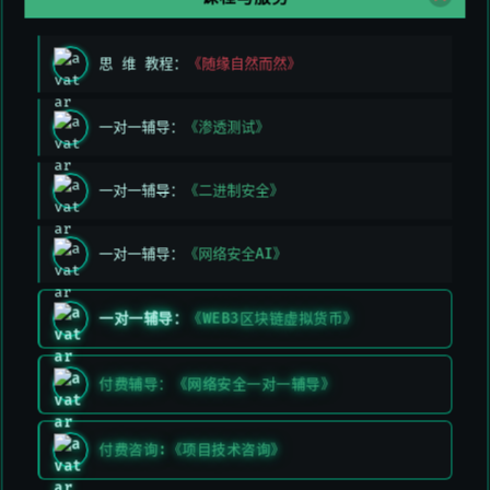
定期与其他节点交换数据，以保持数据一致性。
服务发现
：在微服务架构中，Gossip 协议可以用来发
思 维 教程：
《随缘自然而然》
现并维护服务的可用性。每个节点通过定期交换状态
信息来确保服务发现信息的一致性。
一对一辅导：
《渗透测试》
容错与一致性
：Gossip 协议可以帮助系统在面对节点
失效时，保持系统的容错性和一致性。
一对一辅导：
《二进制安全》
4. Gossip 协议的优缺点
一对一辅导：
《网络安全AI》
优点：
一对一辅导：
《WEB3区块链虚拟货币》
高效性
：信息传播速度非常快，尤其在大规模分布式
付费辅导：《网络安全一对一辅导》
系统中，能够快速传播数据。
去中心化
：无需中心节点来协调信息传播，具有较高
的容错性和弹性。
付费咨询:《项目技术咨询》
简易实现
：协议本身结构简单，容易实现并部署在大