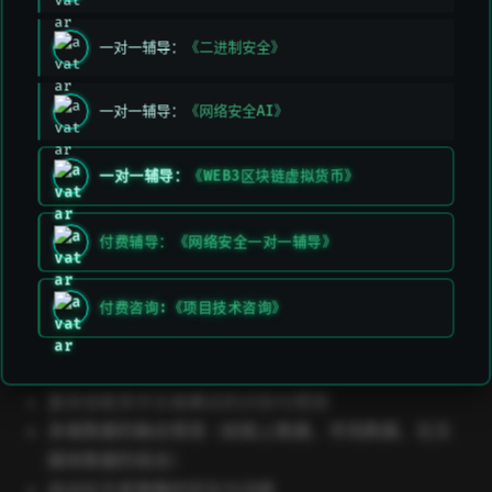
常用算法：
一对一辅导：
《二进制安全》
卷积神经网络（CNN）
：尽管 CNN 主要用于图像处
理，但在加密货币的图形模式识别（如 K 线图）中也
一对一辅导：
《网络安全AI》
有应用。
递归神经网络（RNN）
：尤其是 LSTM，适合于处理
一对一辅导：
《WEB3区块链虚拟货币》
时间序列数据，能够根据过去的市场行为预测未来趋
势。
付费辅导：《网络安全一对一辅导》
Transformer
：一种基于注意力机制的网络架构，在
情感分析和复杂多维数据预测方面表现出色。
付费咨询:《项目技术咨询》
应用场景：
复杂加密货币交易模式的识别与预测
多维数据的融合预测（如链上数据、市场数据、社交
媒体数据的组合）
自动化交易策略的优化与训练