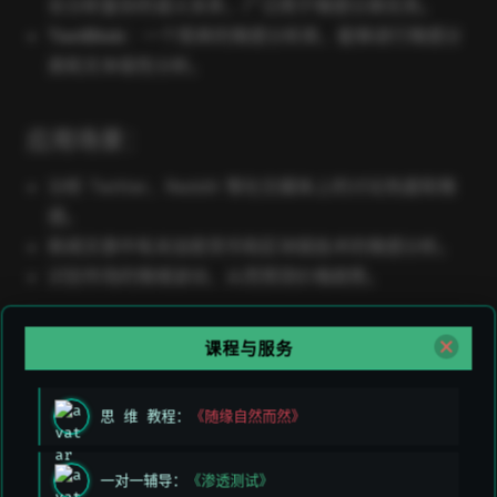
长分析复杂的语义关系，广泛用于情感分类任务。
TextBlob
：一个简单的情感分析库，能够进行情感分
类和文本极性分析。
应用场景：
分析 Twitter、Reddit 等社交媒体上的讨论热度和情
感。
新闻文章中有关加密货币和区块链技术的情感分析。
识别市场的情绪波动，从而预测价格趋势。
课程与服务
3. 深度学习（Deep Learning）
思 维 教程：
《随缘自然而然》
深度学习广泛应用于复杂模式的识别和预测，如交易策略
优化和多维数据的处理。
一对一辅导：
《渗透测试》