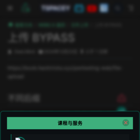
跳至主要內容
TSPACEY
極客方舟
WEB2.0 漏洞
文件上传
上传 BYPASS
上传 BYPASS
DeeLMind
2024年12月23日
小于 1 分钟
https://book.hacktricks.xyz/pentesting-web/file-
upload
不同后缀
PHP: .php, .php2, .php3, .php4, .php5, .php6,
.php7, .phps, .phps, .pht, .phtm, .phtml, .pgif,
课程与服务
.shtml, .htaccess, .phar, .inc
ASP: .asp, .aspx, .config, .ashx, .asmx, .aspq, .axd,