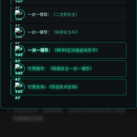
是微软开发的一个图形应用程序接口（API），用于在
Windows 平台上进行图形和多媒体编程。Direct3D 主
一对一辅导：
《二进制安全》
要用于开发和管理三维图形应用程序，如游戏、
CAD（计算机辅助设计）软件和虚拟现实应用等。
一对一辅导：
《网络安全AI》
Direct3D 主要用于以下领域：
一对一辅导：
《WEB3区块链虚拟货币》
游戏开发：大多数现代游戏使用 Direct3D 进行图形
渲染和处理。
付费辅导：《网络安全一对一辅导》
虚拟现实和增强现实：支持 VR 和 AR 应用程序的开
发。
付费咨询:《项目技术咨询》
科学和工程应用：CAD 软件、数据可视化工具等需要
高质量图形渲染的应用程序。
多媒体应用：视频编辑、动画制作等需要处理大量图
形数据的应用。