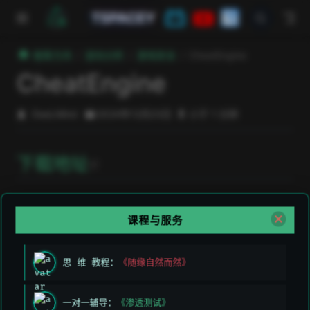
跳至主要內容
TSPACEY
極客方舟
逆向分析
游戏安全
CheatEngine
CheatEngine
DeeLMind
2024年12月23日
小于 1 分钟
open in new window
下载地址
open in new w
使用教程
直播讲解
课程与服务
什么是 D3D
思 维 教程：
《随缘自然而然》
D3D 是 DirectX 中的一个组件，全称为 Direct3D。它
一对一辅导：
《渗透测试》