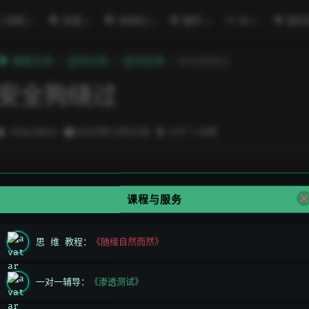
二进制
渗透
WEB3
硬件
AI
密码
極客方舟
逆向分析
逆向实例
安全狗绕过
安全狗绕过
DeeLMind
2024年12月23日
小于 1 分钟
课程与服务
思 维 教程：
《随缘自然而然》
上一页
微信聊天记录
一对一辅导：
《渗透测试》