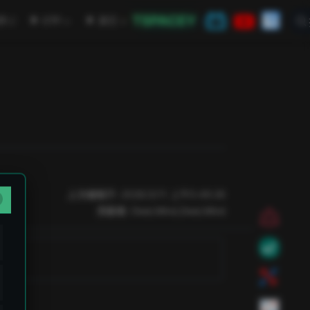
TSPACEY
open in new window
学
CTF
其它
上次编辑于:
2026/3/11 上午5:49:26
贡献者:
DeeLMind
,
DeeLMind