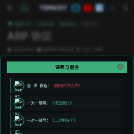
跳至主要內容
TSPACEY
極客方舟
正向开发
路由协议
ARP 协议
ARP 协议
DeeLMind
2024年12月23日
小于 1 分钟
课程与服务
上次编辑于:
2026/3/11 上午5:49:26
贡献者:
DeeLMind
,
DeeLMind
思 维 教程：
《随缘自然而然》
上一页
下一页
一对一辅导：
《渗透测试》
BGP 协议
DHCP 协议
一对一辅导：
《二进制安全》