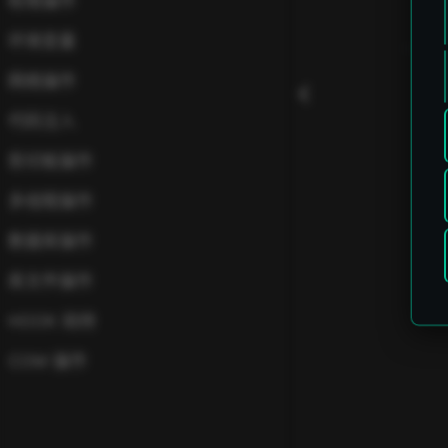
权限操作
环境变量
网络操作
代码注入
剪切板操作
多线程操作
数据库操作
库文件操作
HOOK 劫持
COM 操作