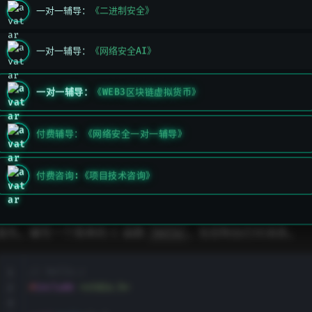
一对一辅导：
《二进制安全》
视频处理
：实时视频编解码和处理可以使用 WebAssembly
图像处理
：例如 Photoshop 类的在线图像编辑器，可以使用 
科学计算
：复杂的数学和物理模拟可以使用 WebAssembly
一对一辅导：
《网络安全AI》
跨平台应用
：将桌面或移动应用程序编译为 WebAssembly
一对一辅导：
《WEB3区块链虚拟货币》
示例
付费辅导：《网络安全一对一辅导》
以下是一个简单的 WebAssembly 示例，展示了如何使用 WebAsse
付费咨询:《项目技术咨询》
1. 编写一个简单的 C 函数
首先，编写一个简单的 C 函数
，在控制台打印消息。
hello
// hello.c
#
include
<stdio.h>