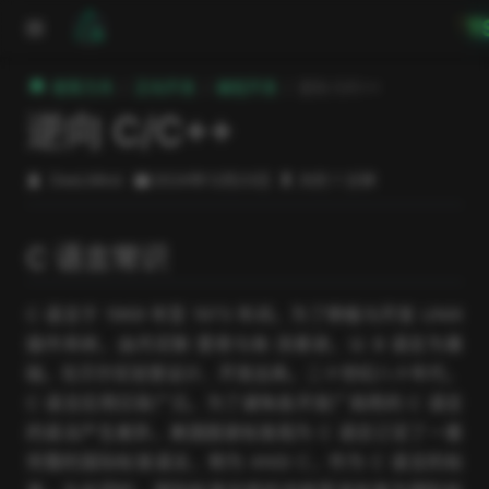
跳至主要內容
T
極客方舟
正向开发
编程开发
逆向 C/C++
逆向 C/C++
DeeLMind
2024年12月23日
大约 1 分钟
C 语言常识
C 语言于 1969 年至 1973 年间，为了移植与开发 UNIX
操作系统，由丹尼斯·里奇与肯·汤普逊，以 B 语言为基
础，在贝尔实验室设计、开发出来。二十世纪八十年代，
C 语言应用日渐广泛。为了避免各开发厂商用的 C 语言
的语法产生差异，美国国家标准局为 C 语言订定了一套
完整的国际标准语法，称为 ANSI C，作为 C 语言的标