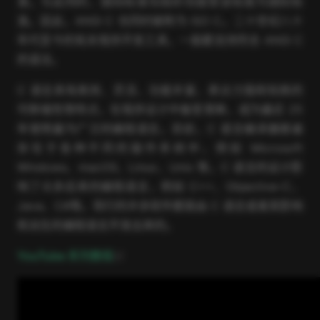
准。与此同时，国际标准化组织也接受该标准为国际标
准。因此，ANSI C 也同时被称为 ISO C。二十世纪八十
年代至今的有关程序开发工具，一般都支持符合 ANSI C
的语法。
C 语言具有高效、灵活、功能丰富、表达力强和较高的
可移植性等特点，在程序设计中备受青睐，成为最近 25
年使用最为广泛的编程语言。目前，C 语言编译器普遍
存在于各种不同的操作系统中，例如 Microsoft
Windows、macOS、Linux、Unix 等。C 语言的设计影
响了众多后来的编程语言，例如 C++、Objective-C、
Java、C#等。现行的许多软件都是由 C 语言或者其影响
和派生的编程语言开发出来的。
open in new window
YouTube 系列教程