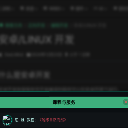
二进制
渗透
WEB3
硬件
AI
密码
極客方舟
正向开发
编程开发
安卓/LINUX 开发
安卓/LINUX 开发
DeeLMind
2024年12月23日
小于 1 分钟
什么是安卓开发
安卓开发就是程序员开发编译的程序可以在安卓环境下运行。
课程与服务
安卓开发语言
思 维 教程：
《随缘自然而然》
C/C++