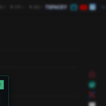
TSPACEY
open in new window
学
CTF
其它