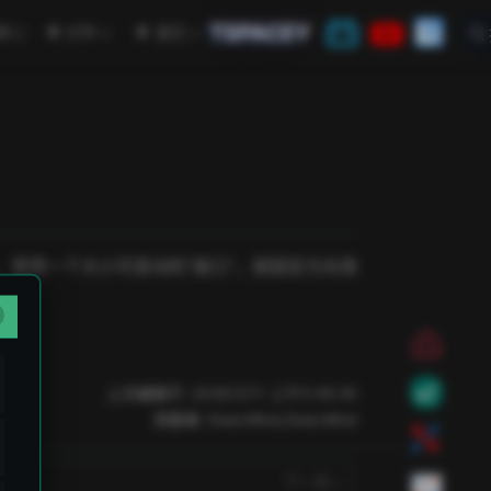
TSPACEY
open in new window
学
CTF
其它
使用一个大小可变动的“窗口”，按固定方向滑
上次编辑于:
2026/3/11 上午5:49:26
贡献者:
DeeLMind
,
DeeLMind
下一页