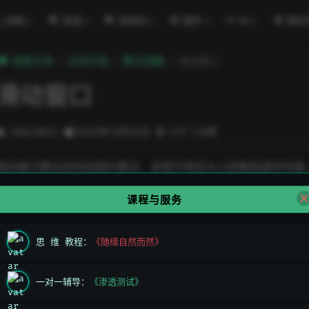
二进制
渗透
WEB3
硬件
AI
密码
極客方舟
正向开发
算法讲解
滑动窗口
滑动窗口
DeeLMind
2024年12月23日
小于 1 分钟
滑动窗口算法也叫双指针算法，多用于特定大小的数组或字符串，
动，遍历字符串或数组，寻找其中符合要求的部分。
课程与服务
思 维 教程：
《随缘自然而然》
一对一辅导：
《渗透测试》
上一页