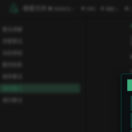
跳至主要內容
極客方舟
安闻全见
ORG
编程
算法讲解
贪婪算法
动态规划
散列哈希
排序算法
滑动窗口
递归算法