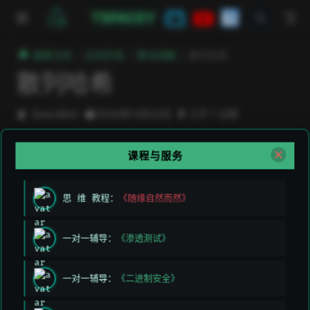
跳至主要內容
TSPACEY
極客方舟
正向开发
算法讲解
散列哈希
散列哈希
DeeLMind
2024年12月23日
小于 1 分钟
哈希表（Hash Table，也叫散列表），是根据键（Key）
课程与服务
而直接访问在内存存储位置的数据结构。哈希表通过计算
一个关于键值的函数，将所需查询的数据映射到表中一个
思 维 教程：
《随缘自然而然》
位置来访问记录，这加快了查找速度。这个映射函数称做
哈希函数，存放记录的数组称做哈希表。
一对一辅导：
《渗透测试》
一对一辅导：
《二进制安全》
上次编辑于:
2026/3/11 上午5:49:26
贡献者:
DeeLMind
,
DeeLMind