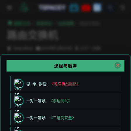
跳至主要內容
TSPACEY
極客方舟
渗透测试
信息搜集
路由交换机
路由交换机
DeeLMind
2024年12月23日
小于 1 分钟
课程与服务
上次编辑于:
2026/3/11 上午5:49:26
贡献者:
DeeLMind
,
DeeLMind
思 维 教程：
《随缘自然而然》
上一页
下一页
一对一辅导：
《渗透测试》
Windows
其它设备
一对一辅导：
《二进制安全》