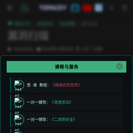
跳至主要內容
TSPACEY
極客方舟
渗透测试
信息搜集
漏洞扫描
漏洞扫描
DeeLMind
2024年12月23日
小于 1 分钟
课程与服务
上次编辑于:
2026/3/11 上午5:49:26
贡献者:
DeeLMind
,
DeeLMind
思 维 教程：
《随缘自然而然》
上一页
下一页
一对一辅导：
《渗透测试》
软件服务
信息溯源
一对一辅导：
《二进制安全》