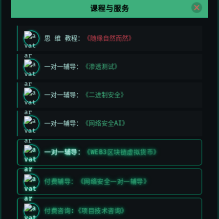
课程与服务
HTTPS SSL 洪水攻击
思 维 教程：
《随缘自然而然》
THC SSL 密钥重新协商
SSL 握手，解密证书消耗服务器资源
一对一辅导：
《渗透测试》
恶意构造请求
一对一辅导：
《二进制安全》
一对一辅导：
《网络安全AI》
慢速请求攻击
一对一辅导：
《WEB3区块链虚拟货币》
Slowloris 攻击
付费辅导：《网络安全一对一辅导》
缓慢发送 HTTP Header 内容无结尾（\r\n\r\n）
付费咨询:《项目技术咨询》