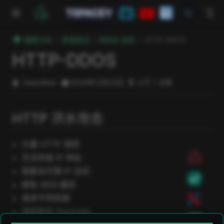
跳至主要內容
TSPACEY
極客方舟
渗透测试
DDOS 攻防
HTTP-DDOS
HTTP-DDOS
DeeLMind
2024年12月23日
小于 1 分钟
HTTP 洪水攻击
大量 HTTP 请求
无法伪造 IP 地址
高匿名代理 IP 访问
避免 WEB 缓存
请求不同资源
添加攻击 Payloads