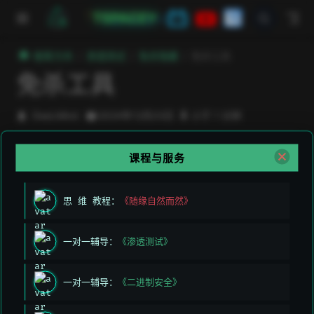
跳至主要內容
TSPACEY
極客方舟
渗透测试
免杀隐藏
免杀工具
免杀工具
DeeLMind
2024年12月23日
小于 1 分钟
课程与服务
DeeLMind 警告
不懂原理，请不要轻易使用，因为学不到东西
思 维 教程：
《随缘自然而然》
MSF
一对一辅导：
《渗透测试》
Veil
Shellter
一对一辅导：
《二进制安全》
等等