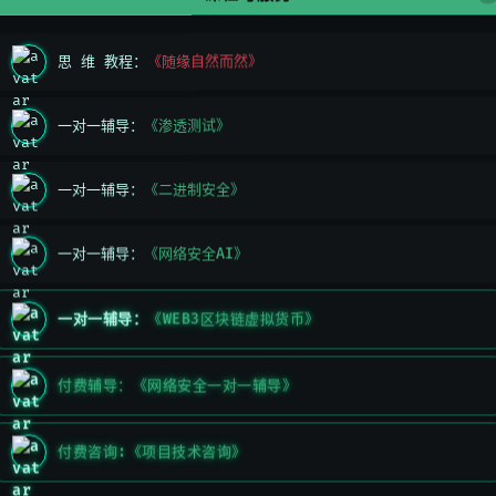
🛠 项目推进与问题定位
项目卡住，无法判断问题根源
思 维 教程：
《随缘自然而然》
实现路径过于复杂，不确定是否有更优解
已投入大量时间，但产出不符合预期
一对一辅导：
《渗透测试》
一对一辅导：
《二进制安全》
🚀 方向决策
项目是否值得继续做下去
一对一辅导：
《网络安全AI》
当前定位是否真实存在市场需求
技术导向是否与商业目标严重脱节
一对一辅导：
《WEB3区块链虚拟货币》
咨询将如何进行
付费辅导：《网络安全一对一辅导》
让你在咨询结束后，清楚地知道下一步该做什么，以及哪些方
付费咨询:《项目技术咨询》