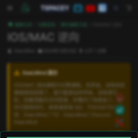
跳至主要內容
TSPACEY
極客方舟
付费支持
群内课程介绍
IOS/MAC 逆向
IOS/MAC 逆向
DeeLMind
2024年12月23日
小于 1 分钟
DeeLMind 提示
IOS/MAC 逆向课程为付费课程，包学会，没有信任
基础就别找我了，我只能保证你学会，没有其它
的，别被洗脑天天问目录，好像问了你就会了，别
外行指导内行，具体请咨询 QQ：759256729 | 微
信：DeeLMind | TG：DeeLMind | Discord：
DeeLMind
2025 年修改，全部修改为
微信群内直播
,只需加群