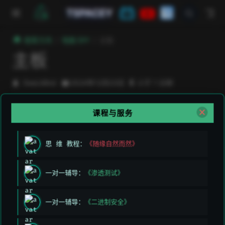
跳至主要內容
TSPACEY
極客方舟
电脑 DIY
主板
主板
DeeLMind
2024年12月23日
小于 1 分钟
课程与服务
上次编辑于:
2026/3/11 上午5:49:26
贡献者:
DeeLMind
,
DeeLMind
思 维 教程：
《随缘自然而然》
上一页
下一页
一对一辅导：
《渗透测试》
GPU
显示器
一对一辅导：
《二进制安全》