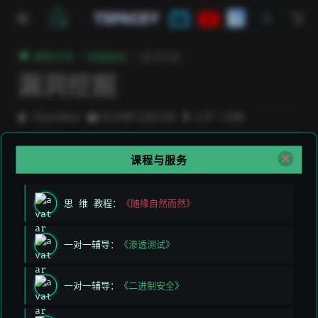
跳至主要內容
TSPACEY
極客方舟
技能组合
漏洞挖掘
漏洞挖掘
DeeLMind
2024年12月23日
小于 1 分钟
课程与服务
技能组合
操作系统
思 维 教程：
《随缘自然而然》
漏洞挖掘
一对一辅导：
《渗透测试》
上次编辑于:
2026/3/11 上午5:49:26
一对一辅导：
《二进制安全》
贡献者:
DeeLMind
,
DeeLMind