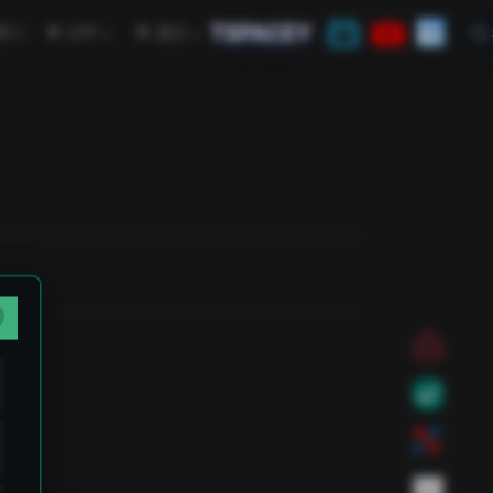
TSPACEY
open in new window
学
CTF
其它