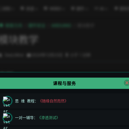
二进制
渗透
WEB3
硬件
AI
密码
極客方舟
硬件安全
ARDUINO
模块教学
模块教学
DeeLMind
2024年12月23日
小于 1 分钟
类型
课程与服务
输入
输出
思 维 教程：
《随缘自然而然》
电源
接地
一对一辅导：
《渗透测试》