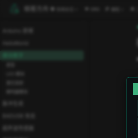
跳至主要內容
極客方舟
安闻全见
ORG
编程
Arduino 原理
HelloWorld
模块教学
类型
LED 模块
激光发射
蜂鸣器模块
脉冲生成
BADUSB 攻击
超声波传感器